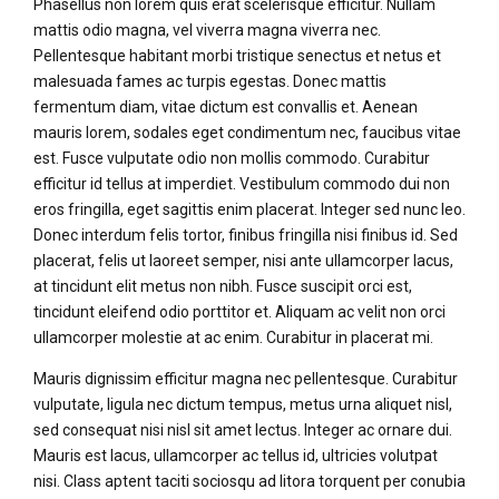
Phasellus non lorem quis erat scelerisque efficitur. Nullam
mattis odio magna, vel viverra magna viverra nec.
Pellentesque habitant morbi tristique senectus et netus et
malesuada fames ac turpis egestas. Donec mattis
fermentum diam, vitae dictum est convallis et. Aenean
mauris lorem, sodales eget condimentum nec, faucibus vitae
est. Fusce vulputate odio non mollis commodo. Curabitur
efficitur id tellus at imperdiet. Vestibulum commodo dui non
eros fringilla, eget sagittis enim placerat. Integer sed nunc leo.
Donec interdum felis tortor, finibus fringilla nisi finibus id. Sed
placerat, felis ut laoreet semper, nisi ante ullamcorper lacus,
at tincidunt elit metus non nibh. Fusce suscipit orci est,
tincidunt eleifend odio porttitor et. Aliquam ac velit non orci
ullamcorper molestie at ac enim. Curabitur in placerat mi.
Mauris dignissim efficitur magna nec pellentesque. Curabitur
vulputate, ligula nec dictum tempus, metus urna aliquet nisl,
sed consequat nisi nisl sit amet lectus. Integer ac ornare dui.
Mauris est lacus, ullamcorper ac tellus id, ultricies volutpat
nisi. Class aptent taciti sociosqu ad litora torquent per conubia