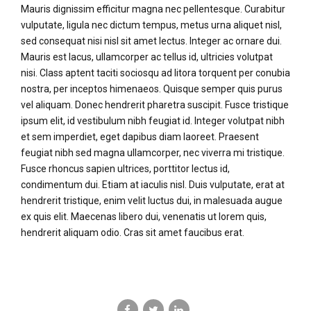
Mauris dignissim efficitur magna nec pellentesque. Curabitur
vulputate, ligula nec dictum tempus, metus urna aliquet nisl,
sed consequat nisi nisl sit amet lectus. Integer ac ornare dui.
Mauris est lacus, ullamcorper ac tellus id, ultricies volutpat
nisi. Class aptent taciti sociosqu ad litora torquent per conubia
nostra, per inceptos himenaeos. Quisque semper quis purus
vel aliquam. Donec hendrerit pharetra suscipit. Fusce tristique
ipsum elit, id vestibulum nibh feugiat id. Integer volutpat nibh
et sem imperdiet, eget dapibus diam laoreet. Praesent
feugiat nibh sed magna ullamcorper, nec viverra mi tristique.
Fusce rhoncus sapien ultrices, porttitor lectus id,
condimentum dui. Etiam at iaculis nisl. Duis vulputate, erat at
hendrerit tristique, enim velit luctus dui, in malesuada augue
ex quis elit. Maecenas libero dui, venenatis ut lorem quis,
hendrerit aliquam odio. Cras sit amet faucibus erat.