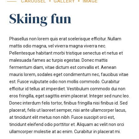
CAROUSEL
GALLERY
IMAGE
Skiing fun
Phasellus non lorem quis erat scelerisque efficitur. Nullam
mattis odio magna, vel viverra magna viverra nec.
Pellentesque habitant morbi tristique senectus et netus et
malesuada fames ac turpis egestas. Donec mattis
fermentum diam, vitae dictum est convallis et. Aenean
mauris lorem, sodales eget condimentum nec, faucibus vitae
est. Fusce vulputate odio non mollis commodo. Curabitur
efficitur id tellus at imperdiet. Vestibulum commodo dui non
eros fringilla, eget sagittis enim placerat. Integer sed nunc leo.
Donec interdum felis tortor, finibus fringilla nisi finibus id. Sed
placerat, felis ut laoreet semper, nisi ante ullamcorper lacus,
at tincidunt elit metus non nibh. Fusce suscipit orci est,
tincidunt eleifend odio porttitor et. Aliquam ac velit non orci
ullamcorper molestie at ac enim. Curabitur in placerat mi.