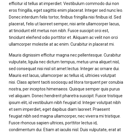
efficitur id tellus at imperdiet. Vestibulum commodo dui non
eros fringilla, eget sagittis enim placerat. Integer sed nunc leo.
Donec interdum felis tortor, finibus fringilla nisi finibus id. Sed
placerat, felis ut laoreet semper, nisi ante ullamcorper lacus,
at tincidunt elit metus non nibh. Fusce suscipit orci est,
tincidunt eleifend odio porttitor et. Aliquam ac velit non orci
ullamcorper molestie at ac enim. Curabitur in placerat mi.
Mauris dignissim efficitur magna nec pellentesque. Curabitur
vulputate, ligula nec dictum tempus, metus urna aliquet nisl,
sed consequat nisi nisl sit amet lectus. Integer ac ornare dui.
Mauris est lacus, ullamcorper ac tellus id, ultricies volutpat
nisi. Class aptent taciti sociosqu ad litora torquent per conubia
nostra, per inceptos himenaeos. Quisque semper quis purus
vel aliquam. Donec hendrerit pharetra suscipit. Fusce tristique
ipsum elit, id vestibulum nibh feugiat id. Integer volutpat nibh
et sem imperdiet, eget dapibus diam laoreet. Praesent
feugiat nibh sed magna ullamcorper, nec viverra mi tristique.
Fusce rhoncus sapien ultrices, porttitor lectus id,
condimentum dui. Etiam at iaculis nisl. Duis vulputate, erat at