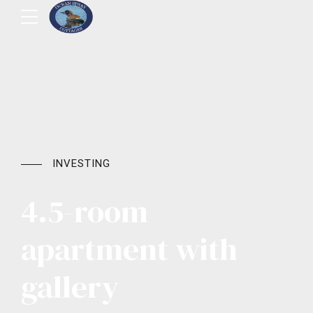
INVESTING
4.5-room
apartment with
gallery